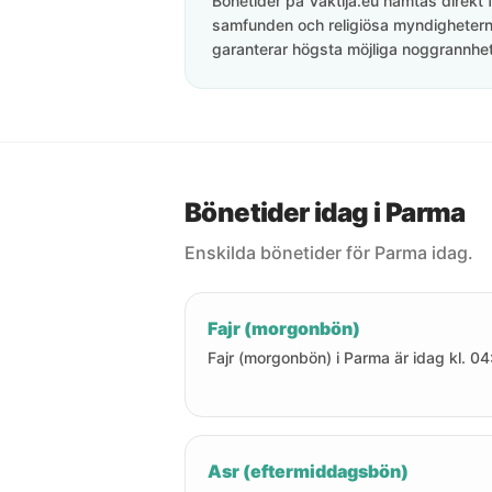
Bönetider på Vaktija.eu hämtas direkt f
samfunden och religiösa myndigheterna
garanterar högsta möjliga noggrannhet 
Bönetider idag i Parma
Enskilda bönetider för Parma idag.
Fajr (morgonbön)
Fajr (morgonbön) i Parma är idag kl. 04
Asr (eftermiddagsbön)