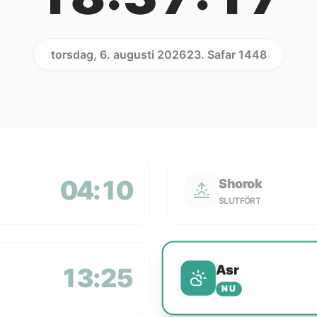
torsdag, 6. augusti 2026
23. Safar 1448
04:10
Shorok
SLUTFÖRT
Asr
13:25
NU