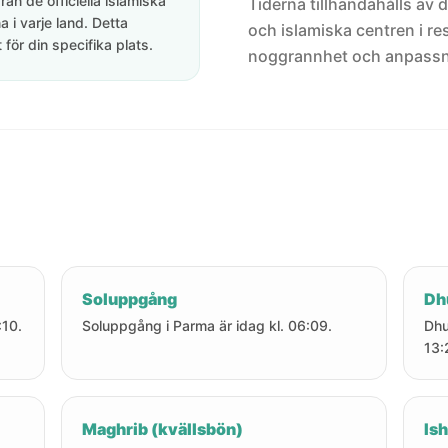
rån de officiella islamiska
Tiderna tillhandahålls av de
 i varje land. Detta
och islamiska centren i res
för din specifika plats.
noggrannhet och anpassni
Soluppgång
Dh
:10.
Soluppgång i Parma är idag kl. 06:09.
Dhu
13:
Maghrib (kvällsbön)
Ish