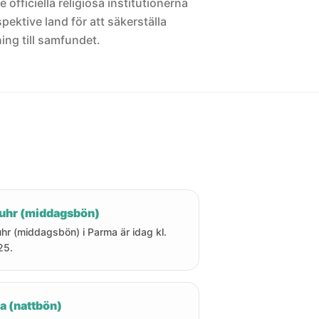
 officiella religiösa institutionerna
pektive land för att säkerställa
ng till samfundet.
uhr (middagsbön)
hr (middagsbön) i Parma är idag kl.
25.
a (nattbön)