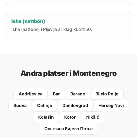
Isha (nattbön)
Isha (nattbön) i Pljevlja är idag kl. 21:50.
Andra platser i Montenegro
Andrijevica
Bar
Berane
Bijelo Polje
Budva
Cetinje
Danilovgrad
Herceg Novi
Kolašin
Kotor
Nikšić
Oпштина Бијело Поље