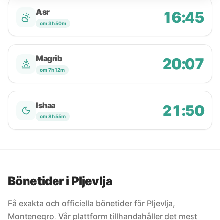
Asr
16:45
om 3h 50m
Magrib
20:07
om 7h 12m
Ishaa
21:50
om 8h 55m
Bönetider i Pljevlja
Få exakta och officiella bönetider för Pljevlja,
Montenegro. Vår plattform tillhandahåller det mest