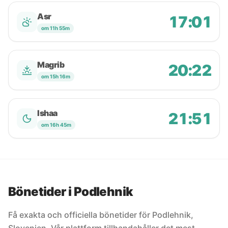
Asr
17:01
om 11h 55m
Magrib
20:22
om 15h 16m
Ishaa
21:51
om 16h 45m
Bönetider i Podlehnik
Få exakta och officiella bönetider för Podlehnik,