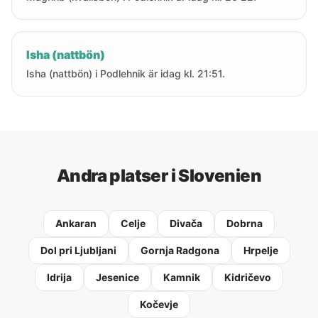
Isha (nattbön)
Isha (nattbön) i Podlehnik är idag kl. 21:51.
Andra platser i Slovenien
Ankaran
Celje
Divača
Dobrna
Dol pri Ljubljani
Gornja Radgona
Hrpelje
Idrija
Jesenice
Kamnik
Kidričevo
Kočevje