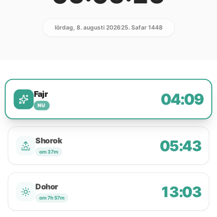
lördag, 8. augusti 2026
25. Safar 1448
Fajr
04:09
NU
Shorok
05:43
om 37m
Dohor
13:03
om 7h 57m