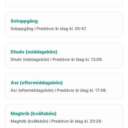
Soluppgång
Soluppgång i Preddvor är idag kl. 05:47.
Dhuhr (middagsbön)
Dhuhr (middagsbön) i Preddvor är idag kl. 13:09.
Asr (eftermiddagsbön)
Asr (eftermiddagsbön) i Preddvor är idag kl. 17:08.
Maghrib (kvällsbön)
Maghrib (kvällsbön) i Preddvor är idag kl. 20:29.