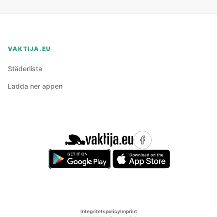
VAKTIJA.EU
Städerlista
Ladda ner appen
Integritetspolicy
Imprint