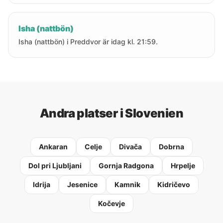
Isha (nattbön)
Isha (nattbön) i Preddvor är idag kl. 21:59.
Andra platser i Slovenien
Ankaran
Celje
Divača
Dobrna
Dol pri Ljubljani
Gornja Radgona
Hrpelje
Idrija
Jesenice
Kamnik
Kidričevo
Kočevje