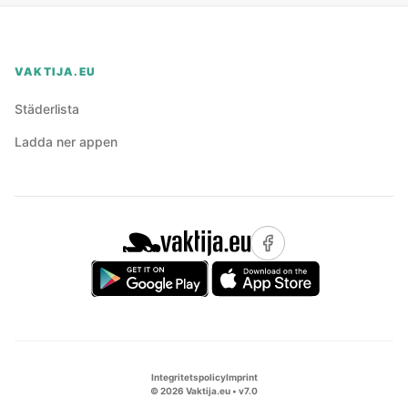
VAKTIJA.EU
Städerlista
Ladda ner appen
Integritetspolicy
Imprint
©
2026
Vaktija.eu • v
7.0