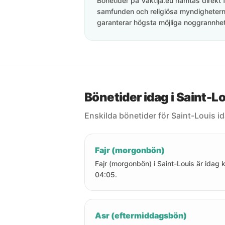
Bönetider på Vaktija.eu hämtas direkt f
samfunden och religiösa myndigheterna
garanterar högsta möjliga noggrannhet 
Bönetider idag i Saint-L
Enskilda bönetider för Saint-Louis i
Fajr (morgonbön)
Fajr (morgonbön) i Saint-Louis är idag k
04:05.
Asr (eftermiddagsbön)