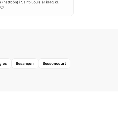
a (nattbön) i Saint-Louis är idag kl.
57.
gles
Besançon
Bessoncourt