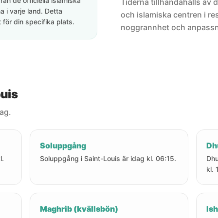
rån de officiella islamiska
Tiderna tillhandahålls av de
 i varje land. Detta
och islamiska centren i res
för din specifika plats.
noggrannhet och anpassni
ouis
dag.
Soluppgång
Dh
l.
Soluppgång i Saint-Louis är idag kl. 06:15.
Dhu
kl.
Maghrib (kvällsbön)
Ish