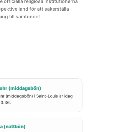
 officiella religiösa institutionerna
pektive land för att säkerställa
ng till samfundet.
uhr (middagsbön)
hr (middagsbön) i Saint-Louis är idag
 13:36.
a (nattbön)