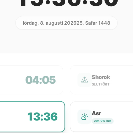
lördag, 8. augusti 2026
25. Safar 1448
04:05
Shorok
SLUTFÖRT
13:36
Asr
om 2h 0m