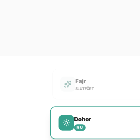
Fajr
SLUTFÖRT
Dohor
NU