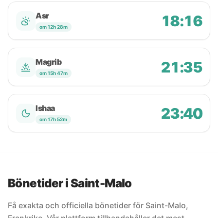
Asr
18:16
om 12h 28m
Magrib
21:35
om 15h 47m
Ishaa
23:40
om 17h 52m
Bönetider i Saint-Malo
Få exakta och officiella bönetider för Saint-Malo,