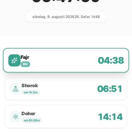
söndag, 9. augusti 2026
26. Safar 1448
Fajr
04:38
NU
Shorok
06:51
om 1h 3m
Dohor
14:14
om 8h 26m