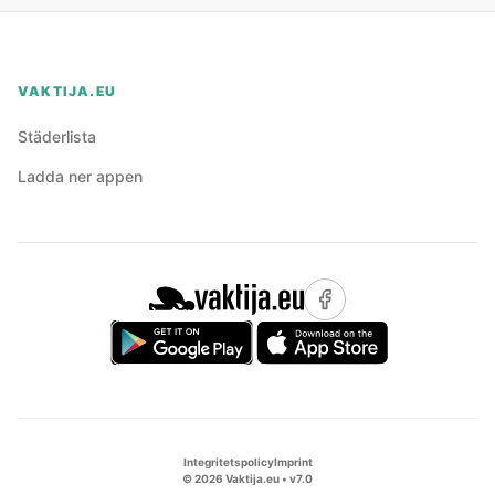
VAKTIJA.EU
Städerlista
Ladda ner appen
Integritetspolicy
Imprint
©
2026
Vaktija.eu • v
7.0