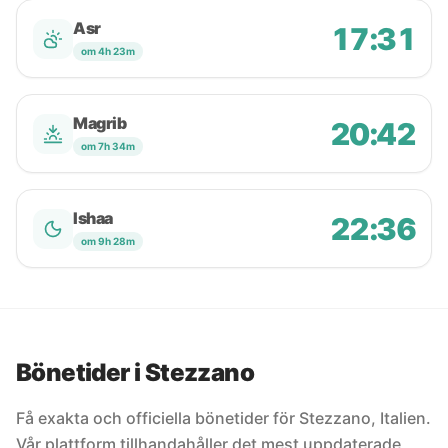
Asr
17:31
om 4h 23m
Magrib
20:42
om 7h 34m
Ishaa
22:36
om 9h 28m
Bönetider i Stezzano
Få exakta och officiella bönetider för Stezzano, Italien.
Vår plattform tillhandahåller det mest uppdaterade