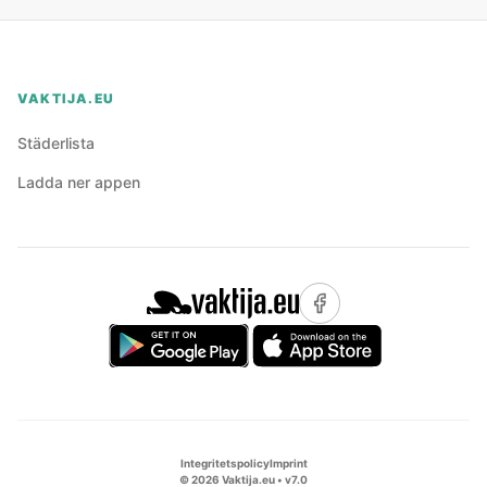
VAKTIJA.EU
Städerlista
Ladda ner appen
Integritetspolicy
Imprint
©
2026
Vaktija.eu • v
7.0