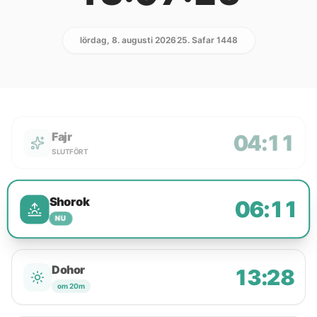
lördag, 8. augusti 2026
25. Safar 1448
Fajr
04:11
SLUTFÖRT
Shorok
06:11
NU
Dohor
13:28
om 20m