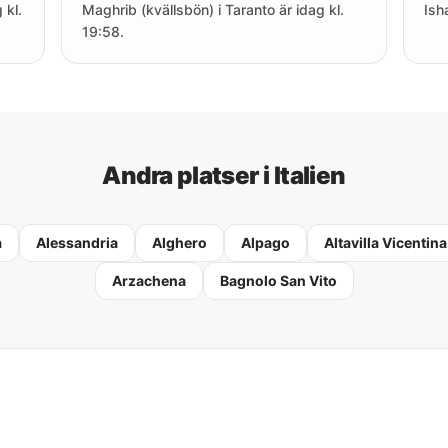
 kl.
Maghrib (kvällsbön) i Taranto är idag kl.
Ish
19:58.
Andra platser i Italien
a
Alessandria
Alghero
Alpago
Altavilla Vicentina
Arzachena
Bagnolo San Vito