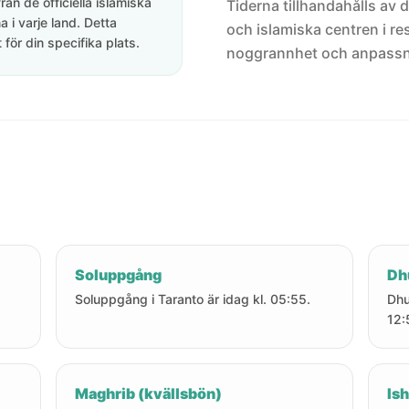
rån de officiella islamiska
Tiderna tillhandahålls av de
 i varje land. Detta
och islamiska centren i res
för din specifika plats.
noggrannhet och anpassni
Soluppgång
Dh
Soluppgång i Taranto är idag kl. 05:55.
Dhu
12:
Maghrib (kvällsbön)
Ish