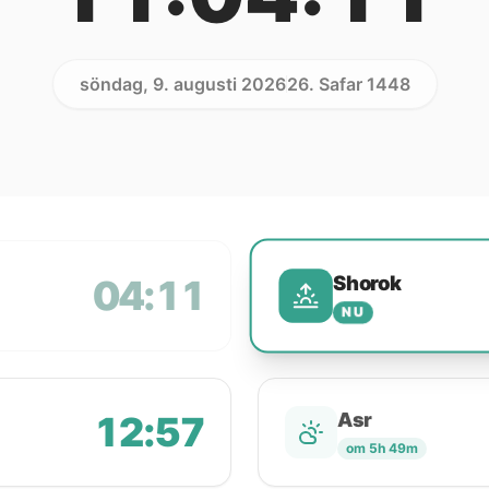
söndag, 9. augusti 2026
26. Safar 1448
Shorok
04:11
NU
12:57
Asr
om 5h 49m