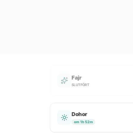
Fajr
SLUTFÖRT
Dohor
om 1h 52m