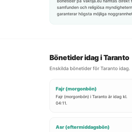
Bönetider på Vaktija.eu hämtas direkt f
samfunden och religiösa myndigheterna
garanterar högsta möjliga noggrannhet 
Bönetider idag i Taranto
Enskilda bönetider för Taranto idag.
Fajr (morgonbön)
Fajr (morgonbön) i Taranto är idag kl.
04:11.
Asr (eftermiddagsbön)