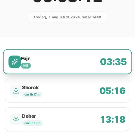
fredag, 7. augusti 2026
24. Safar 1448
Fajr
03:35
NU
Shorok
05:16
om 1h 17m
Dohor
13:18
om 9h 19m