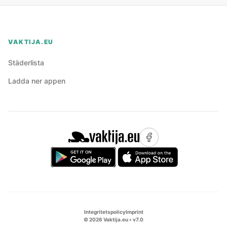
VAKTIJA.EU
Städerlista
Ladda ner appen
Integritetspolicy
Imprint
©
2026
Vaktija.eu • v
7.0