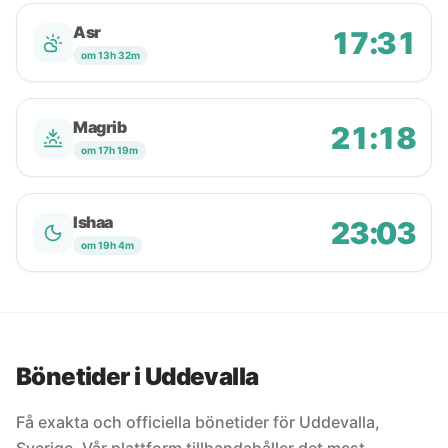
Asr
17:31
om 13h 32m
Magrib
21:18
om 17h 19m
Ishaa
23:03
om 19h 4m
Bönetider i Uddevalla
Få exakta och officiella bönetider för Uddevalla,