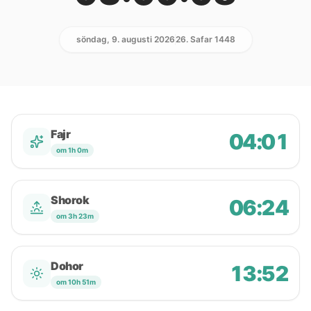
söndag, 9. augusti 2026
26. Safar 1448
Fajr
04:01
om 1h 0m
Shorok
06:24
om 3h 23m
Dohor
13:52
om 10h 51m