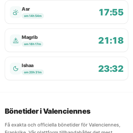
Asr
17:55
om 14h 54m
Magrib
21:18
om 18h 17m
Ishaa
23:32
om 20h 31m
Bönetider i Valenciennes
Få exakta och officiella bönetider för Valenciennes,
Frankrike. Vår plattform tillhandahåller det mest