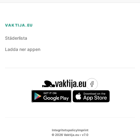
VAKTIJA.EU
Städerlista
Ladda ner appen
Integritetspolicy
Imprint
©
2026
Vaktija.eu • v
7.0