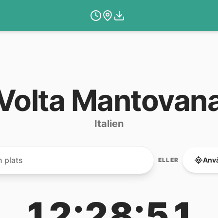
Volta Mantovan
Italien
Anvä
ELLER
12:28:51