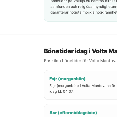
Bönetider på Vaktija.eu hämtas direkt f
samfunden och religiösa myndigheterna
garanterar högsta möjliga noggrannhet 
Bönetider idag i Volta 
Enskilda bönetider för Volta Mantov
Fajr (morgonbön)
Fajr (morgonbön) i Volta Mantovana är
idag kl. 04:07.
Asr (eftermiddagsbön)