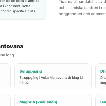
rån de officiella islamiska
Tiderna tillhandahålls av de
 i varje land. Detta
och islamiska centren i res
för din specifika plats.
noggrannhet och anpassni
Mantovana
ana idag.
Soluppgång
Dh
Soluppgång i Volta Mantovana är idag kl.
Dhu
06:07.
ida
Maghrib (kvällsbön)
Ish