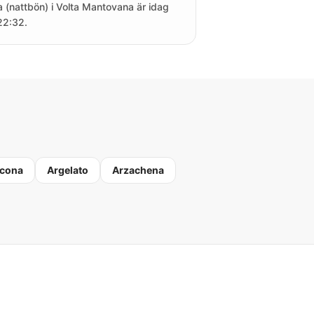
a (nattbön) i Volta Mantovana är idag
 22:32.
cona
Argelato
Arzachena