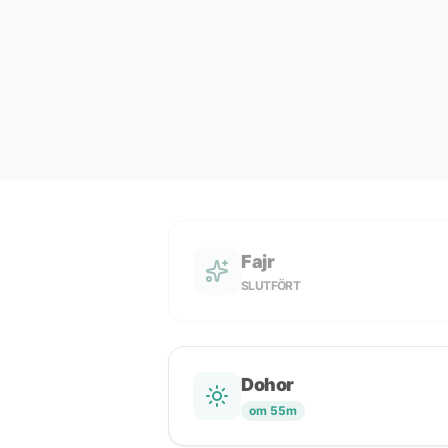
Fajr
SLUTFÖRT
Dohor
om 55m