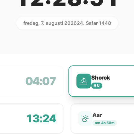
fredag, 7. augusti 2026
24. Safar 1448
Shorok
04:07
NU
13:24
Asr
om 4h 58m