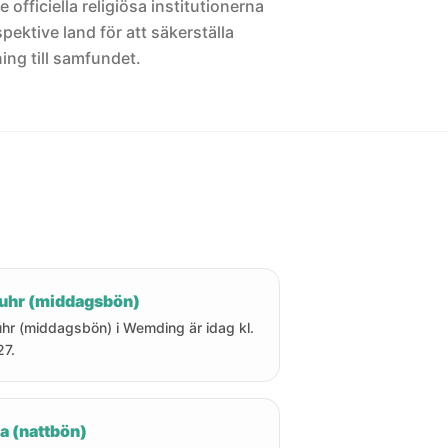
 officiella religiösa institutionerna
pektive land för att säkerställa
ng till samfundet.
uhr (middagsbön)
hr (middagsbön) i Wemding är idag kl.
27.
a (nattbön)