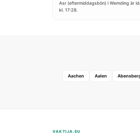
Asr (eftermiddagsbön) i Wemding är i
kl. 17:28.
Aachen
Aalen
Abensber
VAKTIJA.EU