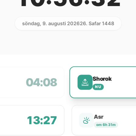
söndag, 9. augusti 2026
26. Safar 1448
Shorok
04:08
NU
13:27
Asr
om 6h 31m