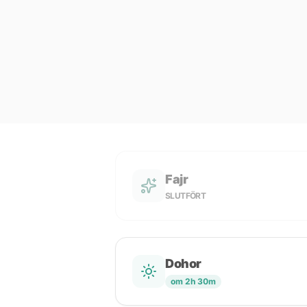
Fajr
SLUTFÖRT
Dohor
om 2h 30m