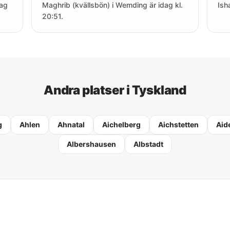
dag
Maghrib (kvällsbön) i Wemding är idag kl.
Ish
20:51.
Andra platser i Tyskland
g
Ahlen
Ahnatal
Aichelberg
Aichstetten
Aid
Albershausen
Albstadt