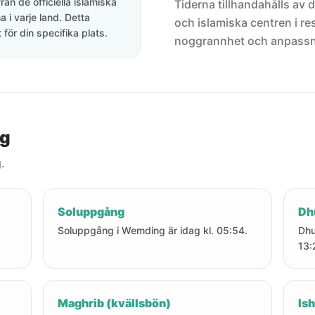
rån de officiella islamiska
Tiderna tillhandahålls av de
 i varje land. Detta
och islamiska centren i res
för din specifika plats.
noggrannhet och anpassni
ng
.
Soluppgång
Dh
Soluppgång i Wemding är idag kl. 05:54.
Dhu
13:
Maghrib (kvällsbön)
Ish