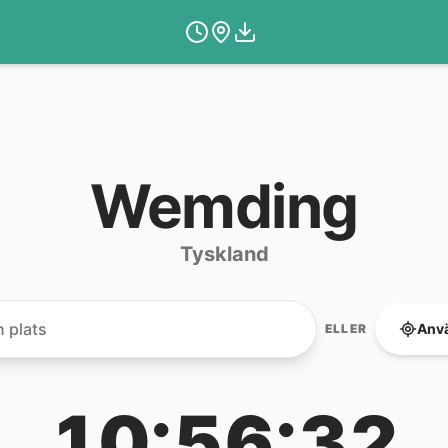
Wemding
Tyskland
Anvä
ELLER
10:56:32