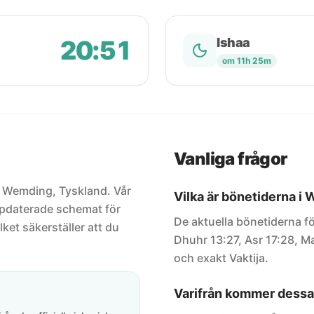
20:51
Ishaa
om 11h 25m
Vanliga frågor
ör Wemding, Tyskland. Vår
Vilka är bönetiderna i
uppdaterade schemat för
De aktuella bönetiderna f
lket säkerställer att du
Dhuhr 13:27, Asr 17:28, Ma
och exakt Vaktija.
Varifrån kommer dessa