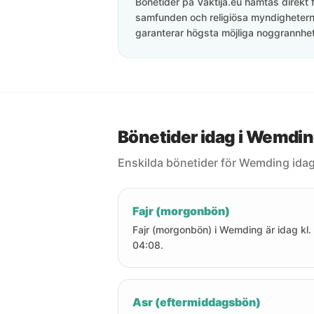
Bönetider på Vaktija.eu hämtas direkt f
samfunden och religiösa myndigheterna
garanterar högsta möjliga noggrannhet 
Bönetider idag i Wemdi
Enskilda bönetider för Wemding idag
Fajr (morgonbön)
Fajr (morgonbön) i Wemding är idag kl.
04:08.
Asr (eftermiddagsbön)