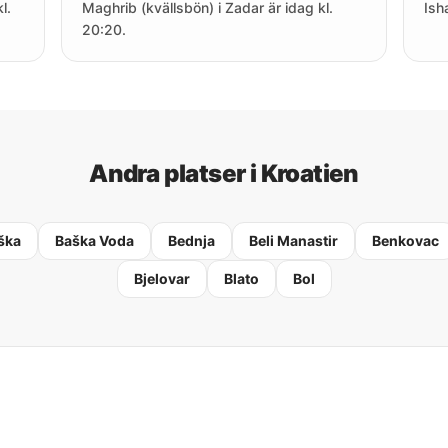
l.
Maghrib (kvällsbön) i Zadar är idag kl.
Ish
20:20.
Andra platser i Kroatien
ška
Baška Voda
Bednja
Beli Manastir
Benkovac
Bjelovar
Blato
Bol