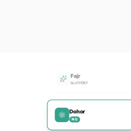
Fajr
SLUTFÖRT
Dohor
NU