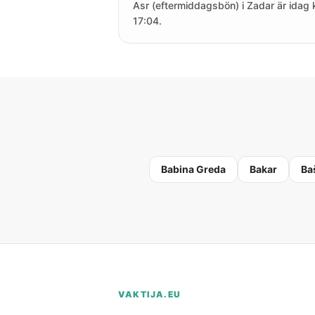
Asr (eftermiddagsbön) i Zadar är idag k
17:04.
Babina Greda
Bakar
Ba
VAKTIJA.EU