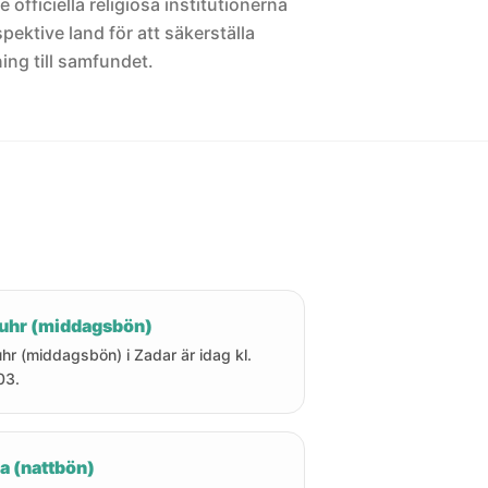
 officiella religiösa institutionerna
pektive land för att säkerställa
ng till samfundet.
uhr (middagsbön)
hr (middagsbön) i Zadar är idag kl.
03.
a (nattbön)