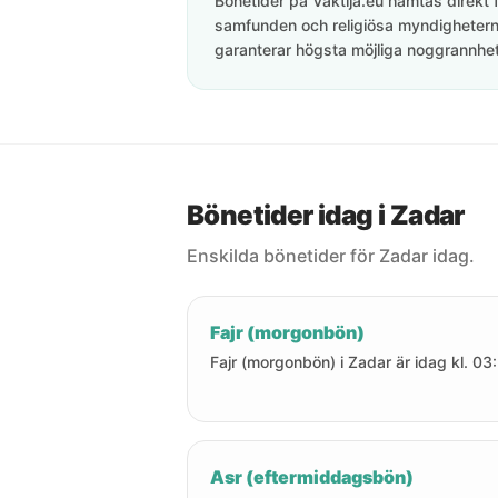
Bönetider på Vaktija.eu hämtas direkt f
samfunden och religiösa myndigheterna
garanterar högsta möjliga noggrannhet 
Bönetider idag i Zadar
Enskilda bönetider för Zadar idag.
Fajr (morgonbön)
Fajr (morgonbön) i Zadar är idag kl. 03
Asr (eftermiddagsbön)