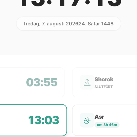
fredag, 7. augusti 2026
24. Safar 1448
03:55
Shorok
SLUTFÖRT
13:03
Asr
om 3h 46m