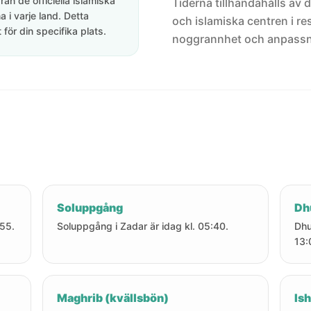
rån de officiella islamiska
Tiderna tillhandahålls av de
 i varje land. Detta
och islamiska centren i res
för din specifika plats.
noggrannhet och anpassni
Soluppgång
Dh
:55.
Soluppgång i Zadar är idag kl. 05:40.
Dhu
13:
Maghrib (kvällsbön)
Ish