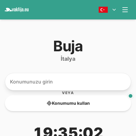
Buja
İtalya
VEYA
Konumumu kullan
19:35:02