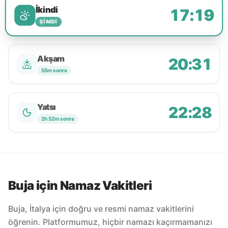
İkindi
17:19
ŞIMDI
Akşam
20:31
55m sonra
Yatsı
22:28
2h 52m sonra
Buja için Namaz Vakitleri
Buja, İtalya için doğru ve resmi namaz vakitlerini
öğrenin. Platformumuz, hiçbir namazı kaçırmamanızı