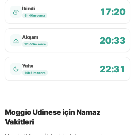
İkindi
17:20
9h 40m sonra
Akşam
20:33
12h 53m sonra
Yatsı
22:31
14h 51m sonra
Moggio Udinese için Namaz
Vakitleri