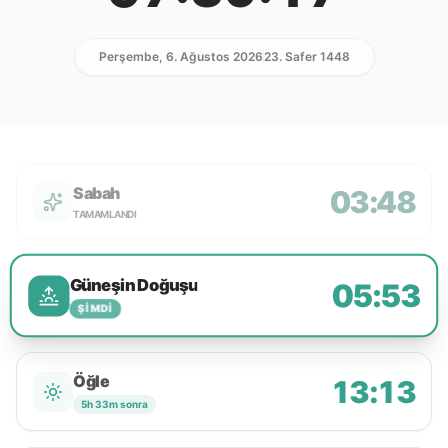
Perşembe, 6. Ağustos 2026
23. Safer 1448
Sabah
03:48
TAMAMLANDI
Güneşin Doğuşu
05:53
ŞIMDI
Öğle
13:13
5h 33m sonra