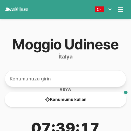
Moggio Udinese
İtalya
VEYA
Konumumu kullan
07:39:17