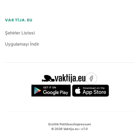
VAKTIJA.EU
Şehirler Listesi
Uygulamayı İndir
Gizlilik Politikası
İmpressum
©
2026
Vaktija.eu • v
7.0