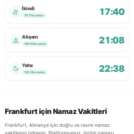
İkindi
17:40
7h 17m sonra
Akşam
21:08
10h 45m sonra
Yatsı
22:38
12h 15m sonra
Frankfurt için Namaz Vakitleri
Frankfurt, Almanya için doğru ve resmi namaz
vakitlerini öğrenin. Platformumuz, hiçbir namazı