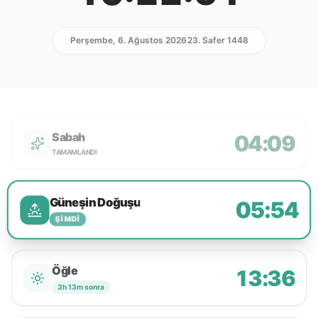
Perşembe, 6. Ağustos 2026
23. Safer 1448
Sabah
04:09
TAMAMLANDI
Güneşin Doğuşu
05:54
ŞIMDI
Öğle
13:36
3h 13m sonra