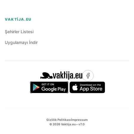
VAKTIJA.EU
Şehirler Listesi
Uygulamayı İndir
Gizlilik Politikası
İmpressum
©
2026
Vaktija.eu • v
7.0