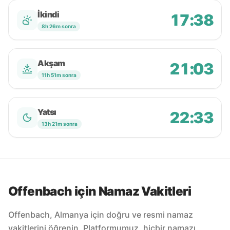
İkindi
17:38
8h 26m sonra
Akşam
21:03
11h 51m sonra
Yatsı
22:33
13h 21m sonra
Offenbach için Namaz Vakitleri
Offenbach, Almanya için doğru ve resmi namaz
vakitlerini öğrenin. Platformumuz, hiçbir namazı