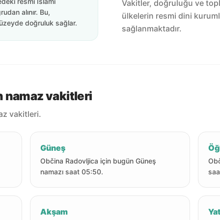
edeki resmi İslami
Vakitler, doğruluğu ve top
rudan alınır. Bu,
ülkelerin resmi dini kuruml
üzeyde doğruluk sağlar.
sağlanmaktadır.
 namaz vakitleri
 vakitleri.
Güneş
Öğ
Občina Radovljica için bugün Güneş
Obč
namazı saat 05:50.
saa
Akşam
Yat