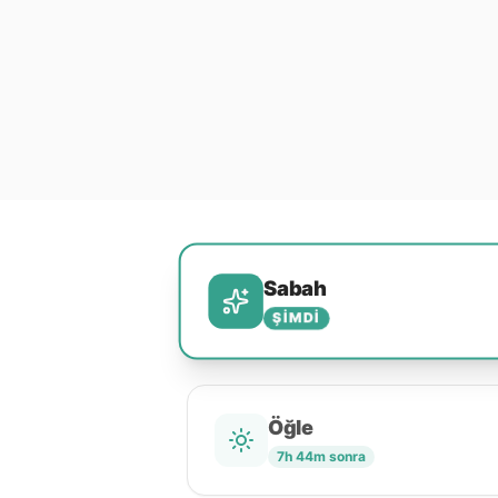
Sabah
ŞIMDI
Öğle
7h 44m sonra