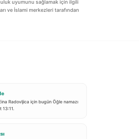
luluk uyumunu sağlamak için ilgili
arı ve İslami merkezleri tarafından
le
ina Radovljica için bugün Öğle namazı
t 13:11.
sı