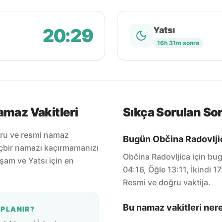
20:29
Yatsı
16h 31m sonra
amaz Vakitleri
Sıkça Sorulan Sor
ğru ve resmi namaz
Bugün Občina Radovljic
içbir namazı kaçırmamanızı
Občina Radovljica için bu
şam ve Yatsı için en
04:16, Öğle 13:11, İkindi 
Resmi ve doğru vaktija.
Bu namaz vakitleri ner
APLANIR?