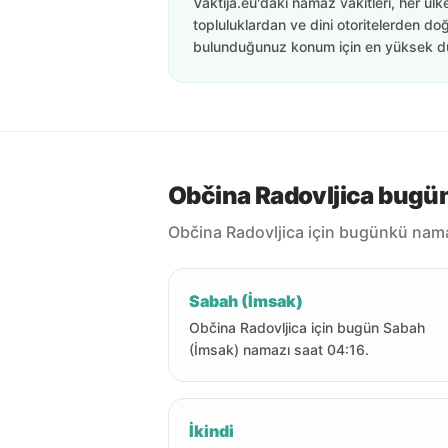
Vaktija.eu'daki namaz vakitleri, her ülk
topluluklardan ve dini otoritelerden doğ
bulunduğunuz konum için en yüksek d
Občina Radovljica bugün
Občina Radovljica için bugünkü namaz
Sabah (İmsak)
Občina Radovljica için bugün Sabah
(İmsak) namazı saat 04:16.
İkindi