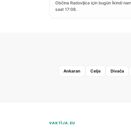
Občina Radovljica için bugün İkindi na
saat 17:08.
Ankaran
Celje
Divača
VAKTIJA.EU