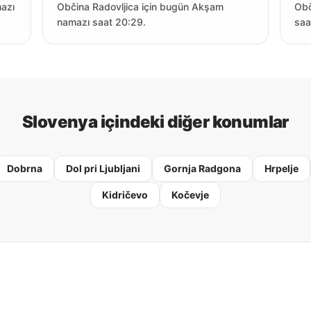
mazı
Občina Radovljica için bugün Akşam
Obč
namazı saat 20:29.
saa
Slovenya içindeki diğer konumlar
Dobrna
Dol pri Ljubljani
Gornja Radgona
Hrpelje
Kidričevo
Kočevje