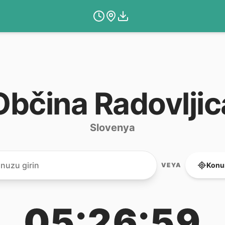
Občina Radovljic
Slovenya
Konu
VEYA
05:26:59