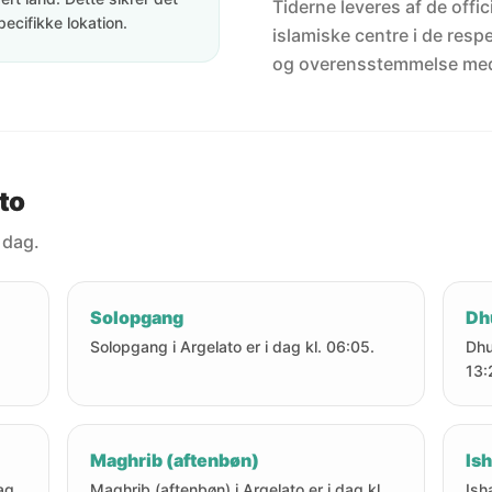
Tiderne leveres af de offici
pecifikke lokation.
islamiske centre i de resp
og overensstemmelse me
ato
 dag.
Solopgang
Dh
Solopgang i Argelato er i dag kl. 06:05.
Dhu
13:
Maghrib (aftenbøn)
Ish
ag
Maghrib (aftenbøn) i Argelato er i dag kl.
Ish