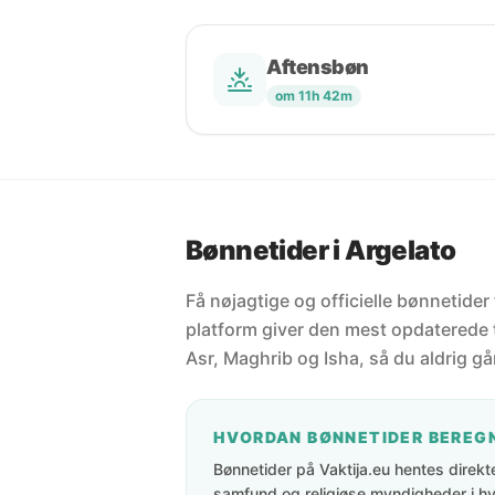
Aftensbøn
om 11h 42m
Bønnetider i Argelato
Få nøjagtige og officielle bønnetider 
platform giver den mest opdaterede t
Asr, Maghrib og Isha, så du aldrig går
HVORDAN BØNNETIDER BEREG
Bønnetider på Vaktija.eu hentes direkte 
samfund og religiøse myndigheder i hve