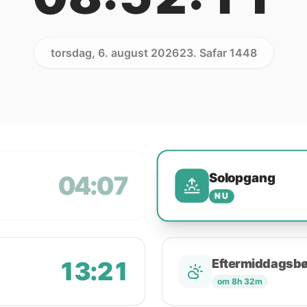
torsdag, 6. august 2026
23. Safar 1448
Solopgang
04:07
NU
13:21
Eftermiddagsb
om 8h 32m