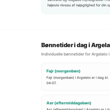
højeste niveau af nøjagtighed for din s
Bønnetider i dag i Argel
Individuelle bønnetider for Argelato i
Fajr (morgenbøn)
Fajr (morgenbøn) i Argelato er i dag kl.
04:07.
Asr (eftermiddagsbøn)
Asr (eftermiddagsbøn) i Argelato er i d