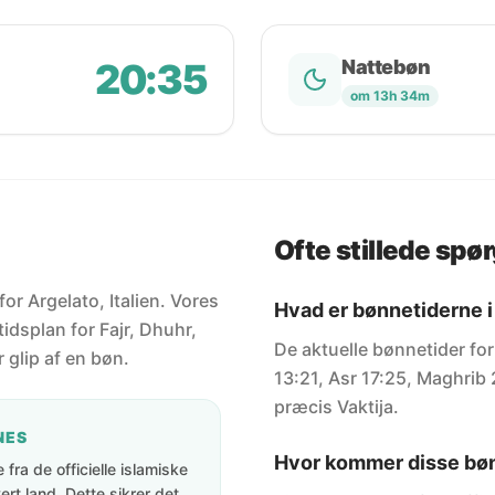
20:35
Nattebøn
om 13h 34m
Ofte stillede spø
for Argelato, Italien. Vores
Hvad er bønnetiderne i
idsplan for Fajr, Dhuhr,
De aktuelle bønnetider for
 glip af en bøn.
13:21, Asr 17:25, Maghrib 
præcis Vaktija.
NES
Hvor kommer disse bøn
fra de officielle islamiske
rt land. Dette sikrer det