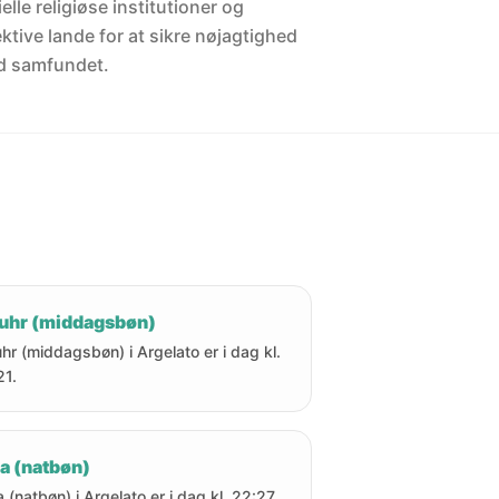
elle religiøse institutioner og
ektive lande for at sikre nøjagtighed
d samfundet.
uhr (middagsbøn)
hr (middagsbøn) i Argelato er i dag kl.
21.
a (natbøn)
a (natbøn) i Argelato er i dag kl. 22:27.