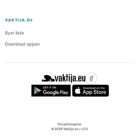
VAKTIJA.EU
Byer liste
Download appen
Privatliv
Imprint
©
2026
Vaktija.eu • v
7.0