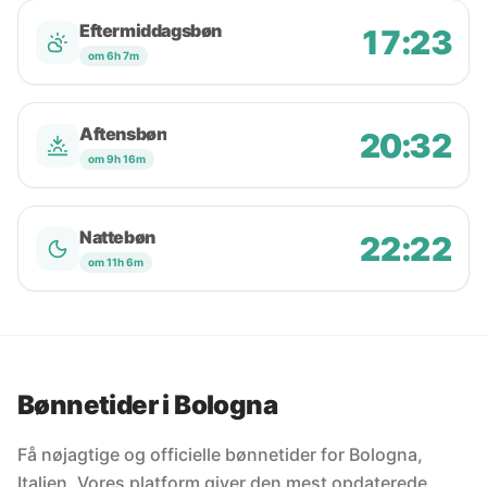
Eftermiddagsbøn
17:23
om 6h 7m
Aftensbøn
20:32
om 9h 16m
Nattebøn
22:22
om 11h 6m
Bønnetider i Bologna
Få nøjagtige og officielle bønnetider for Bologna,
Italien. Vores platform giver den mest opdaterede