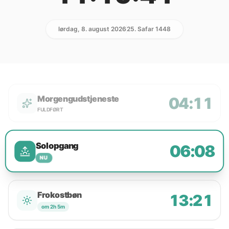
lørdag, 8. august 2026
25. Safar 1448
Morgengudstjeneste
04:11
FULDFØRT
Solopgang
06:08
NU
Frokostbøn
13:21
om 2h 5m