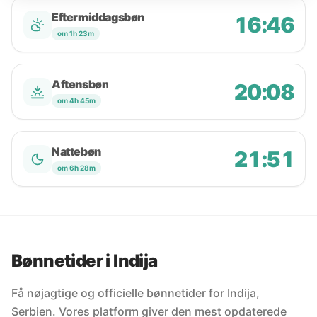
Eftermiddagsbøn
16:46
om 1h 23m
Aftensbøn
20:08
om 4h 45m
Nattebøn
21:51
om 6h 28m
Bønnetider i Indija
Få nøjagtige og officielle bønnetider for Indija,
Serbien. Vores platform giver den mest opdaterede