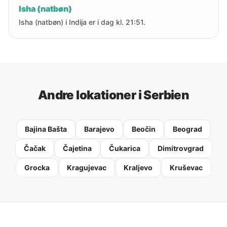
Isha (natbøn)
Isha (natbøn) i Indija er i dag kl. 21:51.
Andre lokationer i Serbien
Bajina Bašta
Barajevo
Beočin
Beograd
Čačak
Čajetina
Čukarica
Dimitrovgrad
Grocka
Kragujevac
Kraljevo
Kruševac