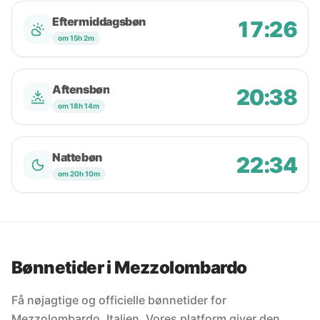
Eftermiddagsbøn
17:26
om 15h 2m
Aftensbøn
20:38
om 18h 14m
Nattebøn
22:34
om 20h 10m
Bønnetider i Mezzolombardo
Få nøjagtige og officielle bønnetider for
Mezzolombardo, Italien. Vores platform giver den