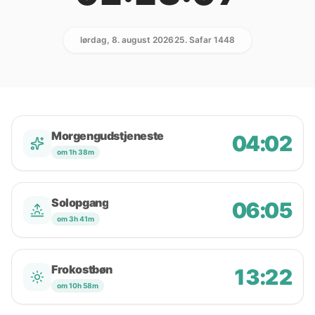
lørdag, 8. august 2026
25. Safar 1448
Morgengudstjeneste
04:02
om 1h 38m
Solopgang
06:05
om 3h 41m
Frokostbøn
13:22
om 10h 58m