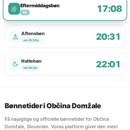
Eftermiddagsbøn
17:08
NU
Aftensbøn
20:31
om 2h 32m
Nattebøn
22:01
om 4h 2m
Bønnetider i Občina Domžale
Få nøjagtige og officielle bønnetider for Občina
Domžale, Slovenien. Vores platform giver den mest