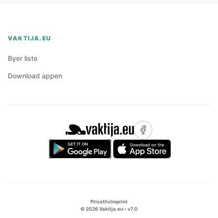
VAKTIJA.EU
Byer liste
Download appen
Privatliv
Imprint
©
2026
Vaktija.eu • v
7.0