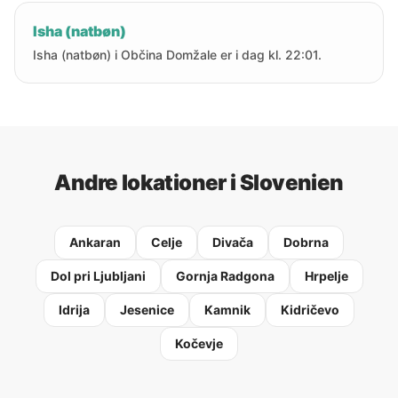
Isha (natbøn)
Isha (natbøn) i Občina Domžale er i dag kl. 22:01.
Andre lokationer i Slovenien
Ankaran
Celje
Divača
Dobrna
Dol pri Ljubljani
Gornja Radgona
Hrpelje
Idrija
Jesenice
Kamnik
Kidričevo
Kočevje