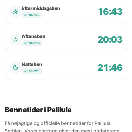
Eftermiddagsbøn
16:43
om 6h 19m
Aftensbøn
20:03
om 9h 39m
Nattebøn
21:46
om 11h 22m
Bønnetider i Palilula
Få nøjagtige og officielle bønnetider for Palilula,
Serbien. Vores platform giver den mest opdaterede