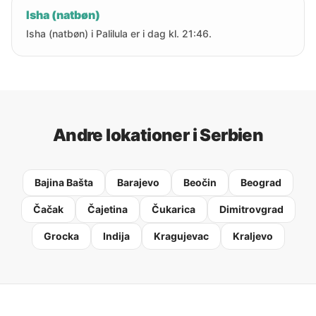
Isha (natbøn)
Isha (natbøn) i Palilula er i dag kl. 21:46.
Andre lokationer i Serbien
Bajina Bašta
Barajevo
Beočin
Beograd
Čačak
Čajetina
Čukarica
Dimitrovgrad
Grocka
Indija
Kragujevac
Kraljevo