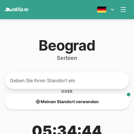
Beograd
Serbien
ODER
Meinen Standort verwenden
05:34:44