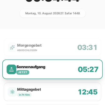
Montag, 10. August 2026
27. Safar 1448
Morgengebet
03:31
ABGESCHLOSSEN
Sonnenaufgang
05:27
JETZT
Mittagsgebet
12:45
in 7h 10m