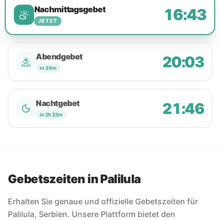
Nachmittagsgebet
16:43
JETZT
Abendgebet
20:03
in 39m
Nachtgebet
21:46
in 2h 22m
Gebetszeiten in Palilula
Erhalten Sie genaue und offizielle Gebetszeiten für
Palilula, Serbien. Unsere Plattform bietet den