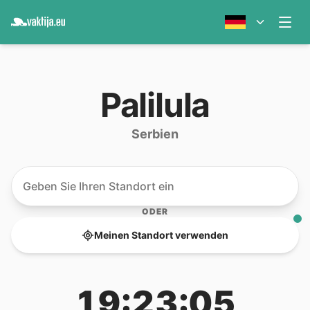
Palilula
Serbien
ODER
Meinen Standort verwenden
19:23:05