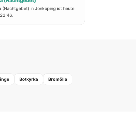
ha (Nachtgebet)
a (Nachtgebet) in Jönköping ist heute
22:46.
änge
Botkyrka
Bromölla