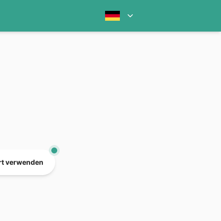
rt verwenden