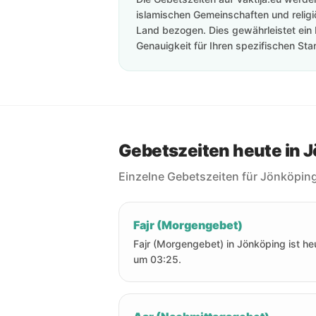
islamischen Gemeinschaften und religi
Land bezogen. Dies gewährleistet ei
Genauigkeit für Ihren spezifischen Sta
Gebetszeiten heute in 
Einzelne Gebetszeiten für Jönköping
Fajr (Morgengebet)
Fajr (Morgengebet) in Jönköping ist he
um 03:25.