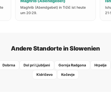
Maghrib (Abendgebet)
Is
te
Maghrib (Abendgebet) in Tržič ist heute
Ish
um 20:29.
21:
Andere Standorte in Slowenien
Dobrna
Dol pri Ljubljani
Gornja Radgona
Hrpelje
Kidričevo
Kočevje