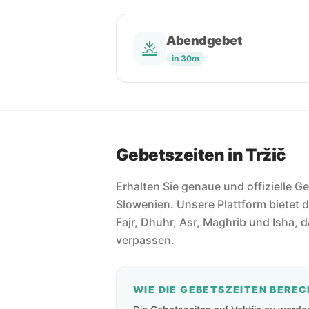
Abendgebet
in 30m
Gebetszeiten in Tržič
Erhalten Sie genaue und offizielle Ge
Slowenien. Unsere Plattform bietet d
Fajr, Dhuhr, Asr, Maghrib und Isha, 
verpassen.
WIE DIE GEBETSZEITEN BERE