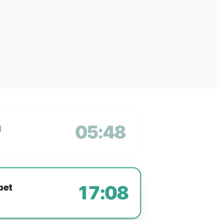
05:48
g
bet
17:08