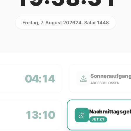
Freitag, 7. August 2026
24. Safar 1448
04:14
Sonnenaufgan
ABGESCHLOSSEN
Nachmittagsge
13:10
JETZT