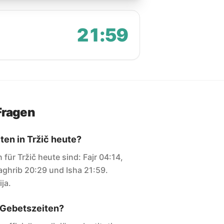
21:59
Fragen
ten in Tržič heute?
 für Tržič heute sind: Fajr 04:14,
aghrib 20:29 und Isha 21:59.
ja.
Gebetszeiten?