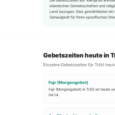
Die Gebetszeiten auf Vaktija.eu werden 
islamischen Gemeinschaften und religi
Land bezogen. Dies gewährleistet ei
Genauigkeit für Ihren spezifischen Sta
Gebetszeiten heute in T
Einzelne Gebetszeiten für Tržič heut
Fajr (Morgengebet)
Fajr (Morgengebet) in Tržič ist heute u
04:14.