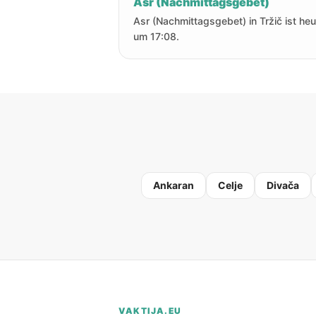
Asr (Nachmittagsgebet)
Asr (Nachmittagsgebet) in Tržič ist heu
um 17:08.
Ankaran
Celje
Divača
VAKTIJA.EU