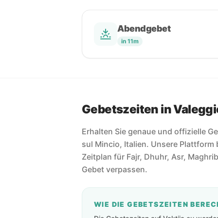
Abendgebet
in 11m
Gebetszeiten in Valeggi
Erhalten Sie genaue und offizielle G
sul Mincio, Italien. Unsere Plattform 
Zeitplan für Fajr, Dhuhr, Asr, Maghri
Gebet verpassen.
WIE DIE GEBETSZEITEN BERE