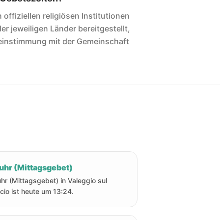
offiziellen religiösen Institutionen
r jeweiligen Länder bereitgestellt,
einstimmung mit der Gemeinschaft
uhr (Mittagsgebet)
hr (Mittagsgebet) in Valeggio sul
cio ist heute um 13:24.