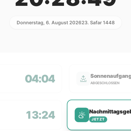
Donnerstag, 6. August 2026
23. Safar 1448
04:04
Sonnenaufgan
ABGESCHLOSSEN
Nachmittagsge
13:24
JETZT