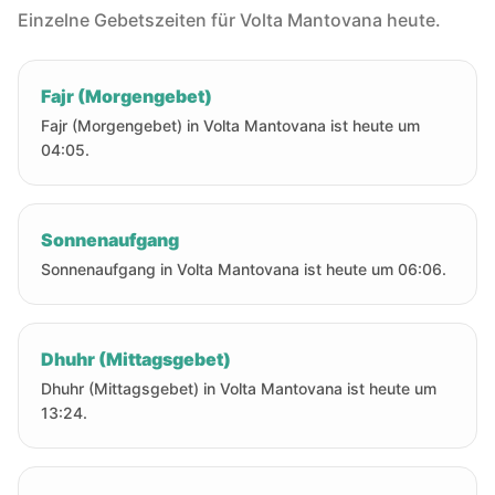
Einzelne Gebetszeiten für Volta Mantovana heute.
Fajr (Morgengebet)
Fajr (Morgengebet) in Volta Mantovana ist heute um
04:05.
Sonnenaufgang
Sonnenaufgang in Volta Mantovana ist heute um 06:06.
Dhuhr (Mittagsgebet)
Dhuhr (Mittagsgebet) in Volta Mantovana ist heute um
13:24.