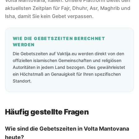
Volta Mantovana, Italien. Unsere Plattform bietet den
aktuellsten Zeitplan für Fajr, Dhuhr, Asr, Maghrib und
Isha, damit Sie kein Gebet verpassen.
WIE DIE GEBETSZEITEN BERECHNET
WERDEN
Die Gebetszeiten auf Vaktija.eu werden direkt von den
offiziellen islamischen Gemeinschaften und religiösen
Autoritäten in jedem Land bezogen. Dies gewährleistet
ein Höchstmaß an Genauigkeit für Ihren spezifischen
Standort.
Häufig gestellte Fragen
Wie sind die Gebetszeiten in Volta Mantovana
heute?