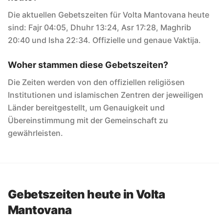
Die aktuellen Gebetszeiten für Volta Mantovana heute
sind: Fajr 04:05, Dhuhr 13:24, Asr 17:28, Maghrib
20:40 und Isha 22:34. Offizielle und genaue Vaktija.
Woher stammen diese Gebetszeiten?
Die Zeiten werden von den offiziellen religiösen
Institutionen und islamischen Zentren der jeweiligen
Länder bereitgestellt, um Genauigkeit und
Übereinstimmung mit der Gemeinschaft zu
gewährleisten.
Gebetszeiten heute in Volta
Mantovana