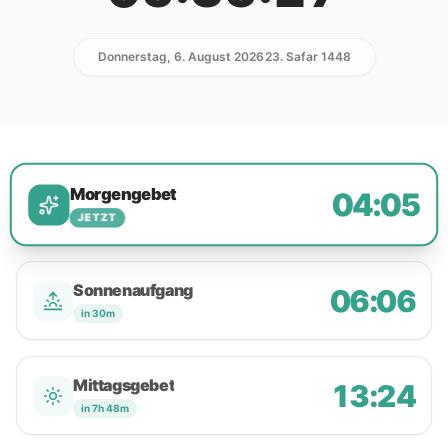
Donnerstag, 6. August 2026
23. Safar 1448
Morgengebet
04:05
JETZT
Sonnenaufgang
06:06
in 30m
Mittagsgebet
13:24
in 7h 48m