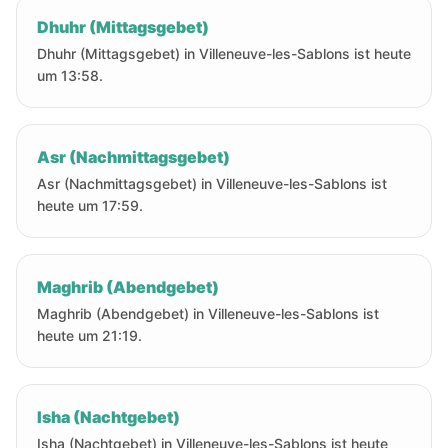
Dhuhr (Mittagsgebet)
Dhuhr (Mittagsgebet) in Villeneuve-les-Sablons ist heute
um 13:58.
Asr (Nachmittagsgebet)
Asr (Nachmittagsgebet) in Villeneuve-les-Sablons ist
heute um 17:59.
Maghrib (Abendgebet)
Maghrib (Abendgebet) in Villeneuve-les-Sablons ist
heute um 21:19.
Isha (Nachtgebet)
Isha (Nachtgebet) in Villeneuve-les-Sablons ist heute