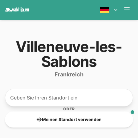
Villeneuve-les-
Sablons
Frankreich
ODER
Meinen Standort verwenden