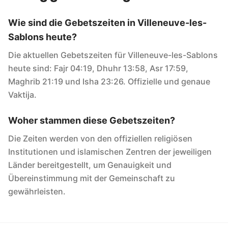
Wie sind die Gebetszeiten in Villeneuve-les-
Sablons heute?
Die aktuellen Gebetszeiten für Villeneuve-les-Sablons
heute sind: Fajr 04:19, Dhuhr 13:58, Asr 17:59,
Maghrib 21:19 und Isha 23:26. Offizielle und genaue
Vaktija.
Woher stammen diese Gebetszeiten?
Die Zeiten werden von den offiziellen religiösen
Institutionen und islamischen Zentren der jeweiligen
Länder bereitgestellt, um Genauigkeit und
Übereinstimmung mit der Gemeinschaft zu
gewährleisten.