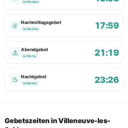
in 10h 40m
Nachmittagsgebet
17:59
in 14h 41m
Abendgebet
21:19
in 18h 1m
Nachtgebet
23:26
in 20h 8m
Gebetszeiten in Villeneuve-les-