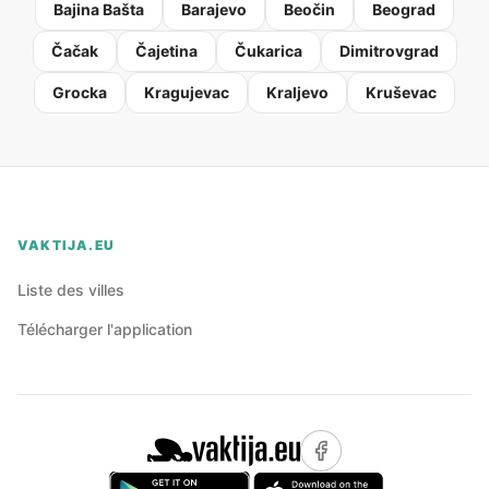
Bajina Bašta
Barajevo
Beočin
Beograd
Čačak
Čajetina
Čukarica
Dimitrovgrad
Grocka
Kragujevac
Kraljevo
Kruševac
VAKTIJA.EU
Liste des villes
Télécharger l'application