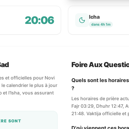
20:06
Icha
dans 4h 1m
Sad
Foire Aux Questi
s et officielles pour Novi
Quels sont les horaires
le calendrier le plus à jour
?
ib et l'Isha, vous assurant
Les horaires de prière act
Fajr 03:29, Dhuhr 12:47, A
21:48. Vaktija officielle et
ÈRE SONT
D'où viennent ces horai