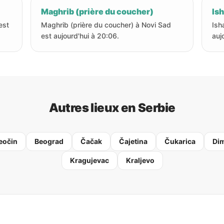
Maghrib (prière du coucher)
Ish
est
Maghrib (prière du coucher) à Novi Sad
Ish
est aujourd'hui à 20:06.
auj
Autres lieux en Serbie
eočin
Beograd
Čačak
Čajetina
Čukarica
Dim
Kragujevac
Kraljevo