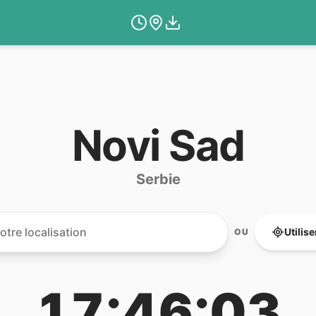
Novi Sad
Serbie
Utilis
OU
17:46:03