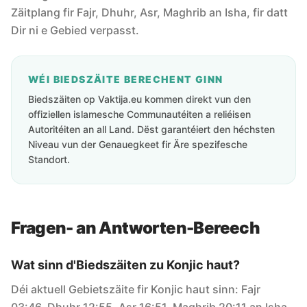
Zäitplang fir Fajr, Dhuhr, Asr, Maghrib an Isha, fir datt
Dir ni e Gebied verpasst.
WÉI BIEDSZÄITE BERECHENT GINN
Biedszäiten op Vaktija.eu kommen direkt vun den
offiziellen islamesche Communautéiten a reliéisen
Autoritéiten an all Land. Dëst garantéiert den héchsten
Niveau vun der Genauegkeet fir Äre spezifesche
Standort.
Fragen- an Antworten-Bereech
Wat sinn d'Biedszäiten zu Konjic haut?
Déi aktuell Gebietszäite fir Konjic haut sinn: Fajr