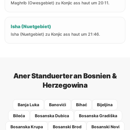
Maghrib (Owesgebiet) zu Konjic ass haut um 20:11.
Isha (Nuetgebiet)
Isha (Nuetgebiet) zu Konjic ass haut um 21:46.
Aner Standuerter an Bosnien &
Herzegowina
Banja Luka
Banovići
Bihać
Bijeljina
Bileća
Bosanska Dubica
Bosanska Gradiška
Bosanska Krupa
Bosanski Brod
Bosanski Novi