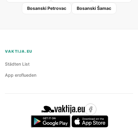
Bosanski Petrovac
Bosanski Šamac
VAKTIJA.EU
Städten List
App eroflueden