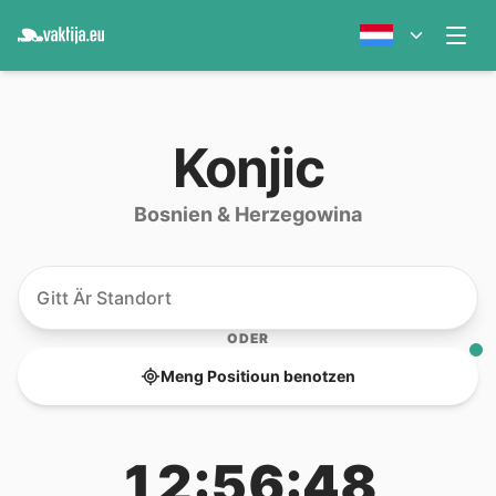
Konjic
Bosnien & Herzegowina
ODER
Meng Positioun benotzen
12:56:48