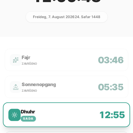
Freideg, 7. August 2026
24. Safar 1448
Fajr
03:46
ZAVRŠENO
Sonnenopgang
05:35
ZAVRŠENO
Dhuhr
12:55
SADA