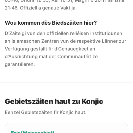
03:46, Dhuhr 12:55, Asr 16:51, Maghrib 20:11 an Isha
21:46. Offiziell a genaue Vaktija.
Wou kommen dës Biedszäiten hier?
D'Zäite gi vun den offiziellen reliéisen Institutiounen
an islameschen Zentren vun de respektive Länner zur
Verfügung gestallt fir d'Genauegkeet an
d'Ausriichtung mat der Communautéit ze
garantéieren.
Gebietszäiten haut zu Konjic
Eenzel Gebietszäiten fir Konjic haut.
Fajr (Moiesgebiet)