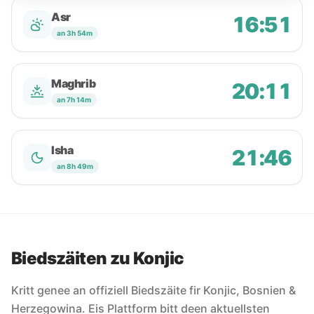
Asr
16:51
an 3h 54m
Maghrib
20:11
an 7h 14m
Isha
21:46
an 8h 49m
Biedszäiten zu Konjic
Kritt genee an offiziell Biedszäite fir Konjic, Bosnien &
Herzegowina. Eis Plattform bitt deen aktuellsten