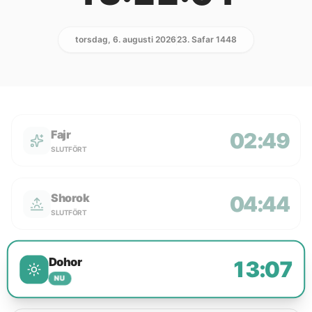
torsdag, 6. augusti 2026
23. Safar 1448
Fajr
02:49
SLUTFÖRT
Shorok
04:44
SLUTFÖRT
Dohor
13:07
NU