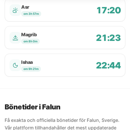
Asr
17:20
om 3h 57m
Magrib
21:23
om 8h 0m
Ishaa
22:44
om 9h 21m
Bönetider i Falun
Få exakta och officiella bönetider för Falun, Sverige.
Vår plattform tillhandahåller det mest uppdaterade