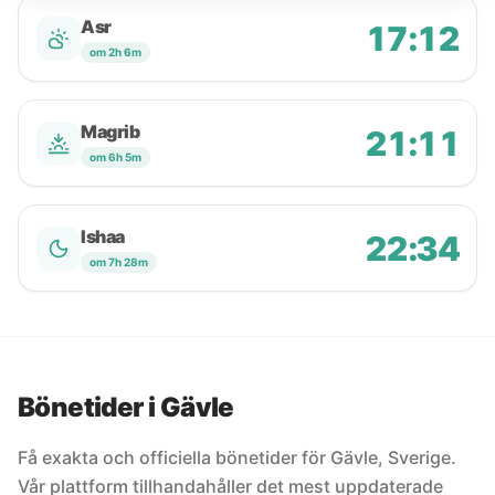
Asr
17:12
om 2h 6m
Magrib
21:11
om 6h 5m
Ishaa
22:34
om 7h 28m
Bönetider i Gävle
Få exakta och officiella bönetider för Gävle, Sverige.
Vår plattform tillhandahåller det mest uppdaterade