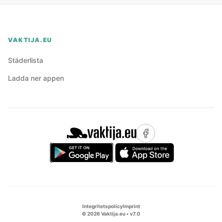
VAKTIJA.EU
Städerlista
Ladda ner appen
Integritetspolicy
Imprint
©
2026
Vaktija.eu • v
7.0