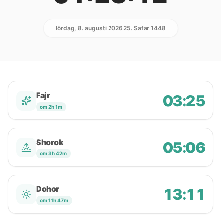
lördag, 8. augusti 2026
25. Safar 1448
Fajr
03:25
om 2h 1m
Shorok
05:06
om 3h 42m
Dohor
13:11
om 11h 47m