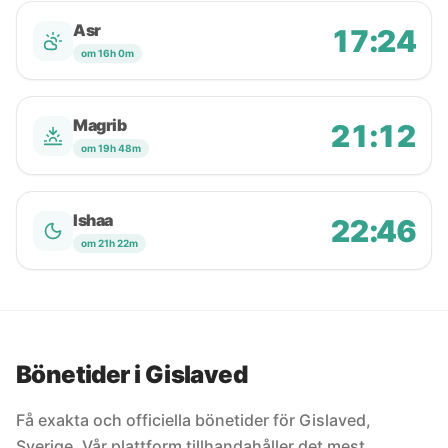
Asr
17:24
om 16h 0m
Magrib
21:12
om 19h 48m
Ishaa
22:46
om 21h 22m
Bönetider i Gislaved
Få exakta och officiella bönetider för Gislaved,
Sverige. Vår plattform tillhandahåller det mest