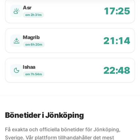
Asr
17:25
om 2h 31m
Magrib
21:14
om 6h 20m
Ishaa
22:48
om 7h 54m
Bönetider i Jönköping
Få exakta och officiella bönetider för Jönköping,
Sverige. Vår plattform tillhandahåller det mest