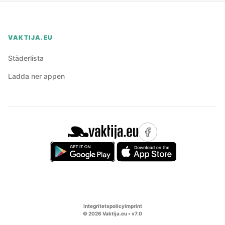
VAKTIJA.EU
Städerlista
Ladda ner appen
Integritetspolicy
Imprint
©
2026
Vaktija.eu • v
7.0