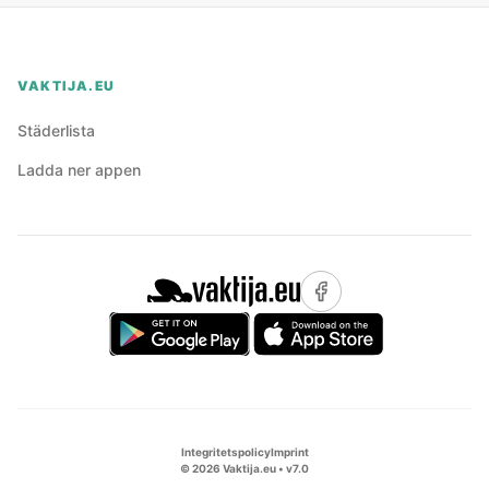
VAKTIJA.EU
Städerlista
Ladda ner appen
Integritetspolicy
Imprint
©
2026
Vaktija.eu • v
7.0