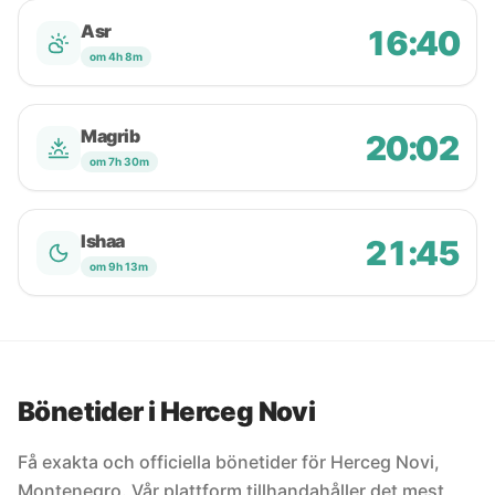
Asr
16:40
om 4h 8m
Magrib
20:02
om 7h 30m
Ishaa
21:45
om 9h 13m
Bönetider i Herceg Novi
Få exakta och officiella bönetider för Herceg Novi,
Montenegro. Vår plattform tillhandahåller det mest