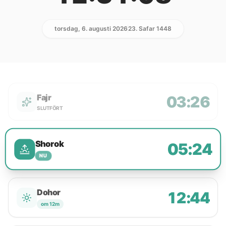
torsdag, 6. augusti 2026
23. Safar 1448
Fajr
03:26
SLUTFÖRT
Shorok
05:24
NU
Dohor
12:44
om 12m