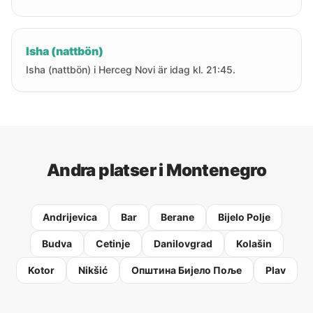
Isha (nattbön)
Isha (nattbön) i Herceg Novi är idag kl. 21:45.
Andra platser i Montenegro
Andrijevica
Bar
Berane
Bijelo Polje
Budva
Cetinje
Danilovgrad
Kolašin
Kotor
Nikšić
Oпштина Бијело Поље
Plav