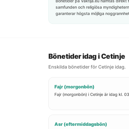
Bönetider på Vaktija.eu hämtas direkt f
samfunden och religiösa myndigheterna
garanterar högsta möjliga noggrannhet 
Bönetider idag i Cetinje
Enskilda bönetider för Cetinje idag.
Fajr (morgonbön)
Fajr (morgonbön) i Cetinje är idag kl. 03
Asr (eftermiddagsbön)