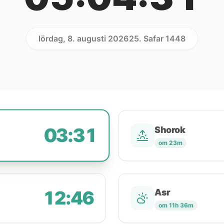
lördag, 8. augusti 2026
25. Safar 1448
03:31
Shorok
om 23m
12:46
Asr
om 11h 36m