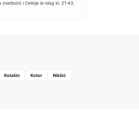
a (nattbön) i Cetinje är idag kl. 21:43.
Kolašin
Kotor
Nikšić