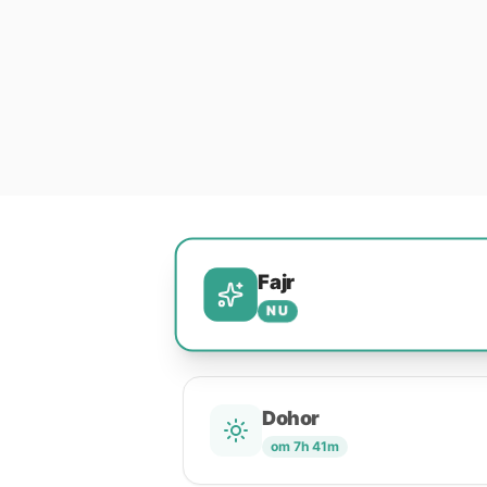
Fajr
NU
Dohor
om 7h 41m