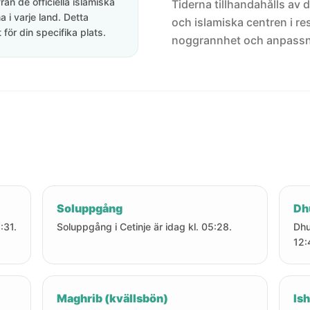
rån de officiella islamiska
Tiderna tillhandahålls av de
 i varje land. Detta
och islamiska centren i res
för din specifika plats.
noggrannhet och anpassni
Soluppgång
Dh
:31.
Soluppgång i Cetinje är idag kl. 05:28.
Dhu
12:
Maghrib (kvällsbön)
Ish