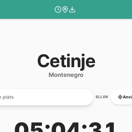
Cetinje
Montenegro
Anvä
ELLER
05:04:31