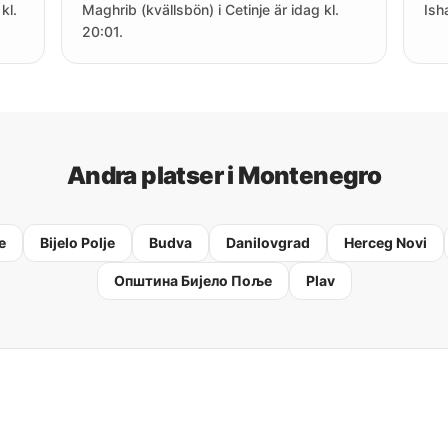
kl.
Maghrib (kvällsbön) i Cetinje är idag kl.
Ish
20:01.
Andra platser i Montenegro
e
Bijelo Polje
Budva
Danilovgrad
Herceg Novi
Oпштина Бијело Поље
Plav