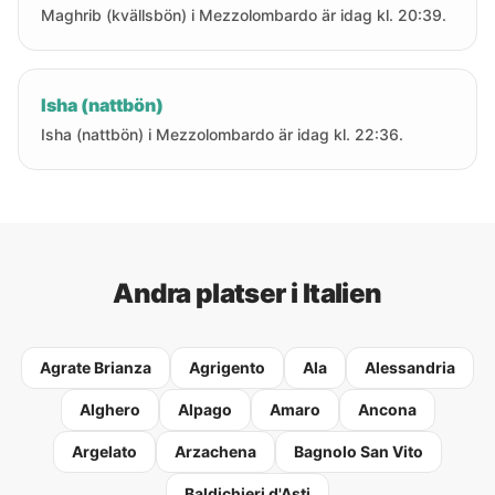
Maghrib (kvällsbön) i Mezzolombardo är idag kl. 20:39.
Isha (nattbön)
Isha (nattbön) i Mezzolombardo är idag kl. 22:36.
Andra platser i Italien
Agrate Brianza
Agrigento
Ala
Alessandria
Alghero
Alpago
Amaro
Ancona
Argelato
Arzachena
Bagnolo San Vito
Baldichieri d'Asti