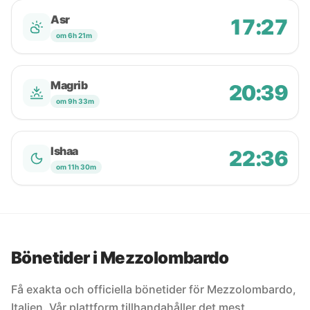
Asr
17:27
om 6h 21m
Magrib
20:39
om 9h 33m
Ishaa
22:36
om 11h 30m
Bönetider i Mezzolombardo
Få exakta och officiella bönetider för Mezzolombardo,
Italien. Vår plattform tillhandahåller det mest