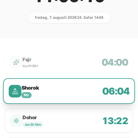
fredag, 7. augusti 2026
24. Safar 1448
Fajr
04:00
SLUTFÖRT
Shorok
06:04
NU
Dohor
13:22
om 2h 16m