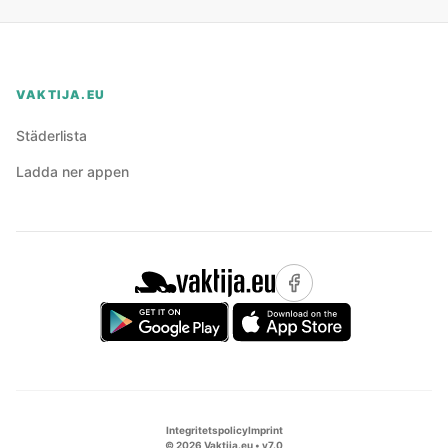
VAKTIJA.EU
Städerlista
Ladda ner appen
Integritetspolicy
Imprint
©
2026
Vaktija.eu • v
7.0