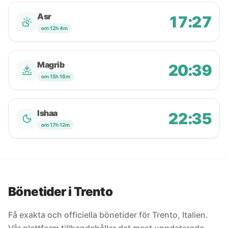
Asr
17:27
om 12h 4m
Magrib
20:39
om 15h 16m
Ishaa
22:35
om 17h 12m
Bönetider i Trento
Få exakta och officiella bönetider för Trento, Italien.