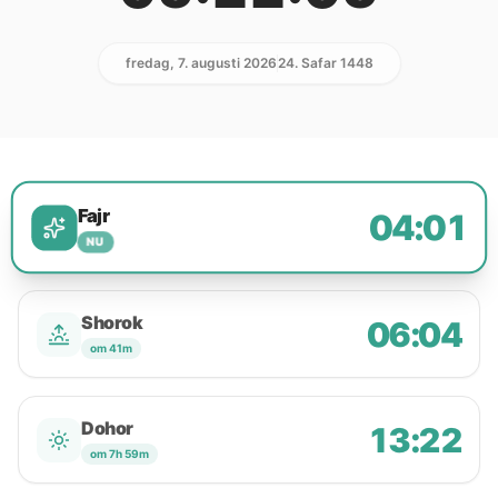
fredag, 7. augusti 2026
24. Safar 1448
Fajr
04:01
NU
Shorok
06:04
om 41m
Dohor
13:22
om 7h 59m