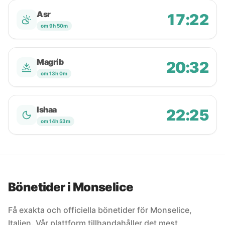
Asr
17:22
om 9h 50m
Magrib
20:32
om 13h 0m
Ishaa
22:25
om 14h 53m
Bönetider i Monselice
Få exakta och officiella bönetider för Monselice,
Italien. Vår plattform tillhandahåller det mest