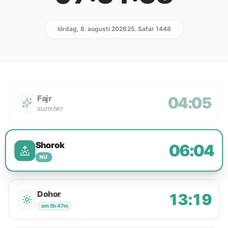
lördag, 8. augusti 2026
25. Safar 1448
Fajr
04:05
SLUTFÖRT
Shorok
06:04
NU
Dohor
13:19
om 5h 47m