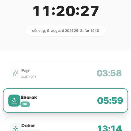
11:20:27
söndag, 9. augusti 2026
26. Safar 1448
Fajr
03:58
SLUTFÖRT
Shorok
05:59
NU
Dohor
13:14