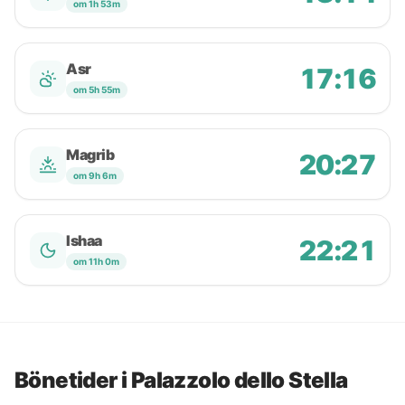
om 1h 53m
Asr
17:16
om 5h 55m
Magrib
20:27
om 9h 6m
Ishaa
22:21
om 11h 0m
Bönetider i Palazzolo dello Stella