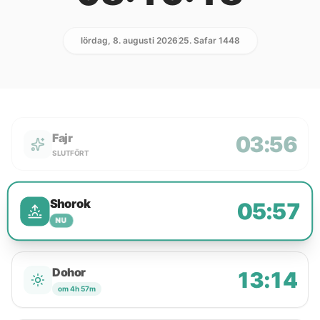
lördag, 8. augusti 2026
25. Safar 1448
Fajr
03:56
SLUTFÖRT
Shorok
05:57
NU
Dohor
13:14
om 4h 57m