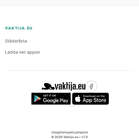
VAKTIJA.EU
Städerlista
Ladda ner appen
Integritetspolicy
Imprint
©
2026
Vaktija.eu • v
7.0