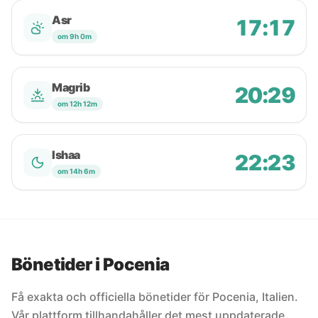
Asr
17:17
om 9h 0m
Magrib
20:29
om 12h 12m
Ishaa
22:23
om 14h 6m
Bönetider i Pocenia
Få exakta och officiella bönetider för Pocenia, Italien.
Vår plattform tillhandahåller det mest uppdaterade