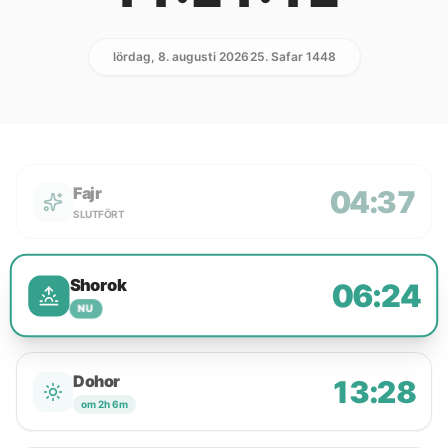
lördag, 8. augusti 2026
25. Safar 1448
Fajr
04:37
SLUTFÖRT
Shorok
06:24
NU
Dohor
13:28
om 2h 6m