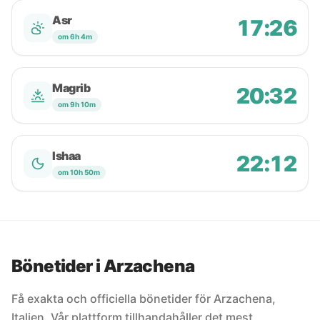
Asr
17:26
om 6h 4m
Magrib
20:32
om 9h 10m
Ishaa
22:12
om 10h 50m
Bönetider i Arzachena
Få exakta och officiella bönetider för Arzachena,
Italien. Vår plattform tillhandahåller det mest