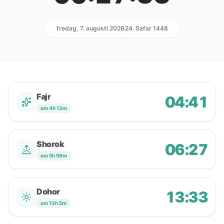
fredag, 7. augusti 2026
24. Safar 1448
Fajr
04:41
om 4h 13m
Shorok
06:27
om 5h 59m
Dohor
13:33
om 13h 5m