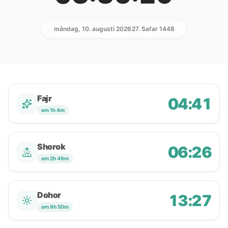
måndag, 10. augusti 2026
27. Safar 1448
Fajr
04:41
om 1h 4m
Shorok
06:26
om 2h 49m
Dohor
13:27
om 9h 50m