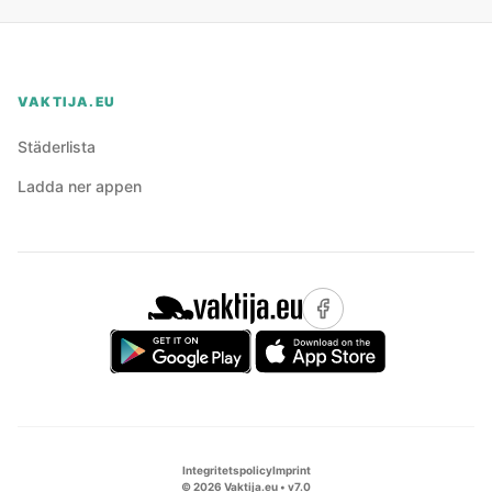
VAKTIJA.EU
Städerlista
Ladda ner appen
Integritetspolicy
Imprint
©
2026
Vaktija.eu • v
7.0