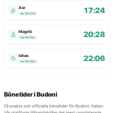
Asr
17:24
om 13h 47m
Magrib
20:28
om 16h 51m
Ishaa
22:06
om 18h 29m
Bönetider i Budoni
Få exakta och officiella bönetider för Budoni, Italien.
Vår plattform tillhandahåller det mest uppdaterade