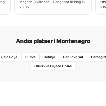
dag
Maghrib (kvällsbön) i Podgorica är idag kl.
Ish
20:05.
21:
Andra platser i Montenegro
Bijelo Polje
Budva
Cetinje
Danilovgrad
Herceg N
Oпштина Бијело Поље