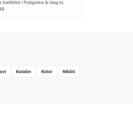
a (nattbön) i Podgorica är idag kl.
48.
ovi
Kolašin
Kotor
Nikšić