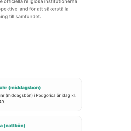
 officiella religiösa institutionerna
pektive land för att säkerställa
ng till samfundet.
uhr (middagsbön)
hr (middagsbön) i Podgorica är idag kl.
49.
a (nattbön)