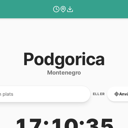
Podgorica
Montenegro
Anvä
ELLER
17:10:35