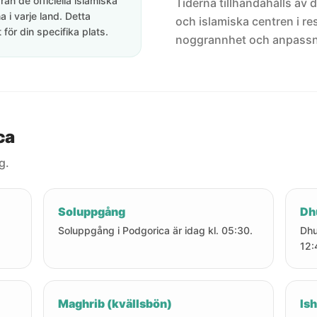
rån de officiella islamiska
Tiderna tillhandahålls av de
 i varje land. Detta
och islamiska centren i res
för din specifika plats.
noggrannhet och anpassni
ca
g.
Soluppgång
Dh
.
Soluppgång i Podgorica är idag kl. 05:30.
Dhu
12:
Maghrib (kvällsbön)
Ish