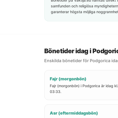
Bönetider på Vaktija.eu hämtas direkt f
samfunden och religiösa myndigheterna
garanterar högsta möjliga noggrannhet 
Bönetider idag i Podgori
Enskilda bönetider för Podgorica ida
Fajr (morgonbön)
Fajr (morgonbön) i Podgorica är idag kl
03:33.
Asr (eftermiddagsbön)